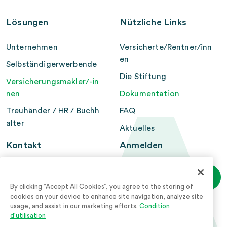
Lösungen
Nützliche Links
Unternehmen
Versicherte/Rentner/inn
en
Selbständigerwerbende
Die Stiftung
Versicherungsmakler/-in
nen
Dokumentation
Treuhänder / HR / Buchh
FAQ
alter
Aktuelles
Kontakt
Anmelden
Login zum
Avena - Fondation BCV
persönlichen
2e pilier
Bereich
By clicking “Accept All Cookies”, you agree to the storing of
Postfach 300
cookies on your device to enhance site navigation, analyze site
usage, and assist in our marketing efforts.
Condition
1001 Lausanne
Firmen-login
d'utilisation
+41 21 212 22 00