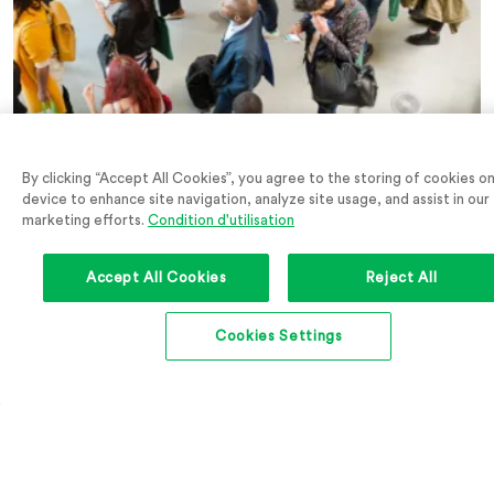
By clicking “Accept All Cookies”, you agree to the storing of cookies o
device to enhance site navigation, analyze site usage, and assist in our
marketing efforts.
Condition d'utilisation
Event
15 novembre 2026
E
Accept All Cookies
Reject All
Live chat - Toutes vos questions sur le 2e pilier
T
Cookies Settings
Précédent
Suivant
Tous les events