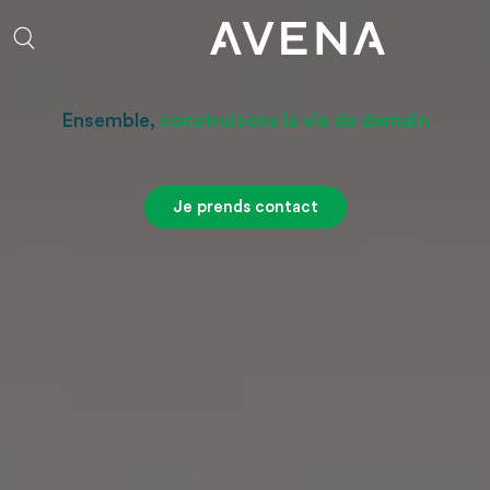
Aller au contenu principal
Rechercher
Ensemble,
construisons la vie de demain
Je prends contact