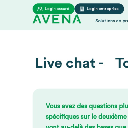
Aller au contenu principal
Login assuré
Login entreprise
Solutions de p
Rechercher
Live chat - To
Vous avez des questions pl
spécifiques sur le deuxième 
vont au-delà des bases que