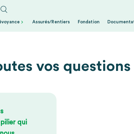
révoyance
Assurés/Rentiers
Fondation
Documenta
utes vos questions s
us
pilier qui
 nous