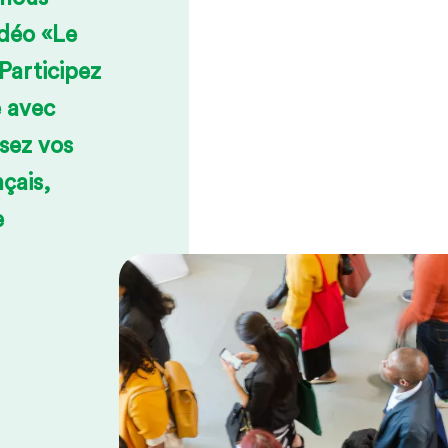
idéo «Le
Participez
e avec
sez vos
çais,
e