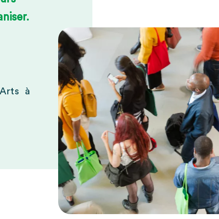
niser.
-Arts à