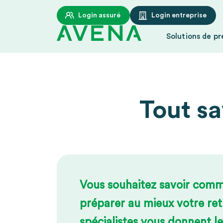
Aller au contenu principal
Login assuré
Login entreprise
Solutions de p
Rechercher
Tout sa
Vous souhaitez savoir com
préparer au mieux votre ret
spécialistes vous donnent l