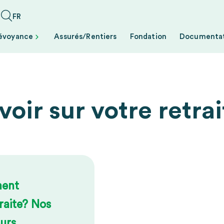
Select your language
révoyance
Assurés/Rentiers
Fondation
Documenta
voir sur votre retra
ment
raite? Nos
eurs