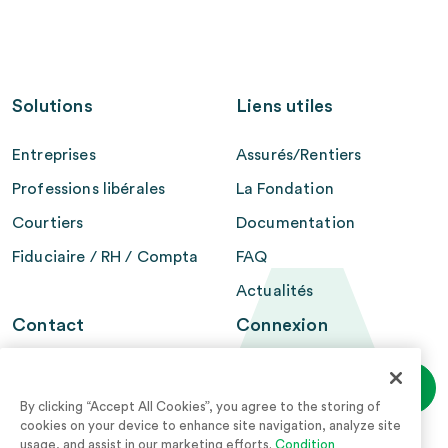
Solutions
Liens utiles
Entreprises
Assurés/Rentiers
Professions libérales
La Fondation
Courtiers
Documentation
Fiduciaire / RH / Compta
FAQ
Actualités
Contact
Connexion
Avena - Fondation BCV
Login espace
personnel
2e pilier
By clicking “Accept All Cookies”, you agree to the storing of
Case postale 300
cookies on your device to enhance site navigation, analyze site
usage, and assist in our marketing efforts.
Condition
1001 Lausanne